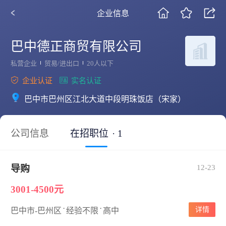
企业信息
巴中德正商贸有限公司
私营企业
贸易/进出口
20人以下
企业认证
实名认证
巴中市巴州区江北大道中段明珠饭店（宋家）
公司信息
在招职位
· 1
导购
12-23
3001-4500元
·
·
详情
巴中市-巴州区
经验不限
高中