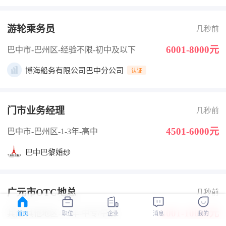
游轮乘务员
几秒前
6001-8000元
巴中市-巴州区
-经验不限
-初中及以下
博海船务有限公司巴中分公司
认证
门市业务经理
几秒前
4501-6000元
巴中市-巴州区
-1-3年
-高中
巴中巴黎婚纱
广元市OTC地总
几秒前
8001-10000元
其他-其他地区
-1-3年
-中专/中技
首页
职位
企业
消息
我的