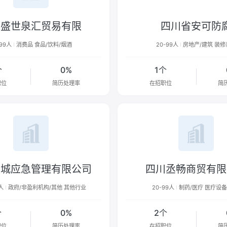
都盛世泉汇贸易有限
四川省安可防
-99人
消费品 食品/饮料/烟酒
20-99人
房地产/建筑 装修
个
0%
1个
职位
简历处理率
在招职位
简
卫城应急管理有限公司
四川丞畅商贸有限
9人
政府/非盈利机构/其他 其他行业
20-99人
制药/医疗 医疗设备
个
0%
2个
职位
简历处理率
在招职位
简