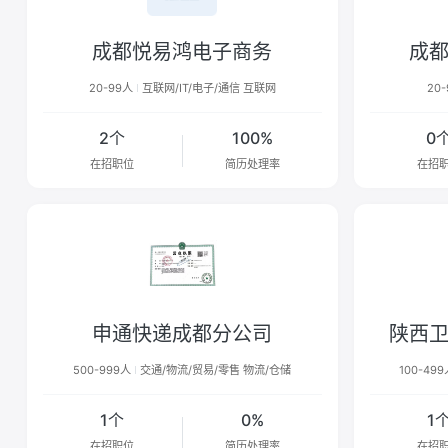
成都悦易鸿电子商务
成
20-99人
互联网/IT/电子/通信 互联网
20
2个
100%
0
在招职位
简历处理率
在招
申通快递成都分公司
陕西
500-999人
交通/物流/贸易/零售 物流/仓储
100-49
1个
0%
1
在招职位
简历处理率
在招