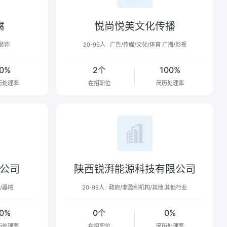
腐
悦尚悦美文化传播
装饰
20-99人
广告/传媒/文化/体育 广播/影视
0%
2个
100%
历处理率
在招职位
简历处理率
公司
陕西锐湃能源科技有限公司
/器械
20-99人
政府/非盈利机构/其他 其他行业
0%
0个
0%
历处理率
在招职位
简历处理率