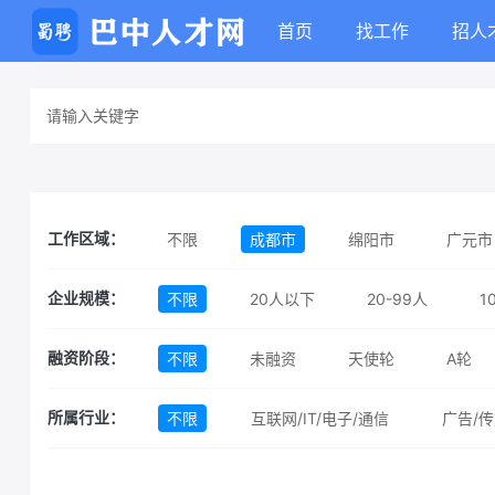
首页
找工作
招人
不限
成都市
绵阳市
广元市
工作区域：
不限
20人以下
20-99人
1
企业规模：
不限
未融资
天使轮
A轮
融资阶段：
不限
互联网/IT/电子/通信
广告/传
所属行业：
汽车
机械/制造
消费品
服