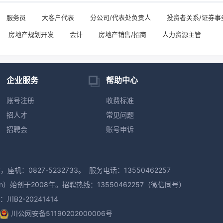
服务员
大客户代表
分公司/代表处负责人
投资者关系/证券事
房地产规划开发
会计
房地产销售/招商
人力资源主管
企业服务
帮助中心
账号注册
收费标准
招人才
常见问题
招聘会
账号申诉
机：0827-5232733。
服务电话：13550462257
n）始创于2008年。招聘热线：13550462257（微信同号）
B2-20241414
川公网安备51190202000006号