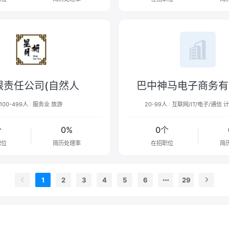
限责任公司(自然人
巴中神马电子商务有
100-499人
服务业 旅游
20-99人
互联网/IT/电子/通信
个
0%
0个
职位
简历处理率
在招职位
简
1
2
3
4
5
6
29