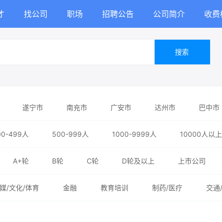
才
找公司
职场
招聘公告
公司简介
收费
搜索
遂宁市
南充市
广安市
达州市
巴中市
00-499人
500-999人
1000-9999人
10000人以上
A+轮
B轮
C轮
D轮及以上
上市公司
媒/文化/体育
金融
教育培训
制药/医疗
交通
务业
能源/化工/环保
政府/非盈利机构/其他