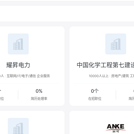
耀昇电力
9人
互联网/IT/电子/通信 企业服务
10000人以上
房地产/建筑 
个
0%
0个
职位
简历处理率
在招职位
简