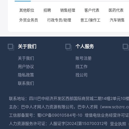
其他职位
招聘
销售经理
客户代表
医药代表
外贸业务员
行政专员/助理
普工/操作工
汽车销售
关于我们
个人服务
关于我们
账号注册
用户协议
找工作
隐私政策
找公司
联系我们
联系地址：四川巴中经济开发区西部国际商贸城二期14幢2单元10楼，座
主办：巴中人才网人力资源有限公司，巴中人才网（www.scbzrc.c
工信部备案号：
蜀ICP备09010584号-10
增值电信业务经营许可证：川
人力资源服务许可证：人服证字[2024]第150700312号
营业执照