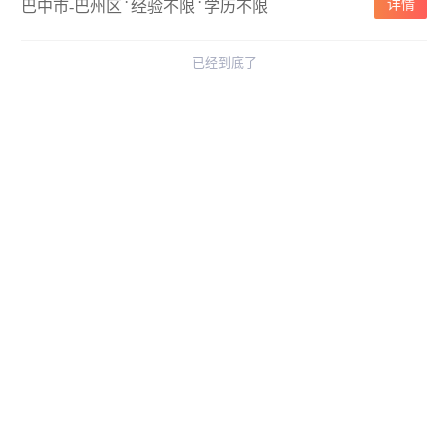
·
·
详情
巴中市-巴州区
经验不限
学历不限
已经到底了