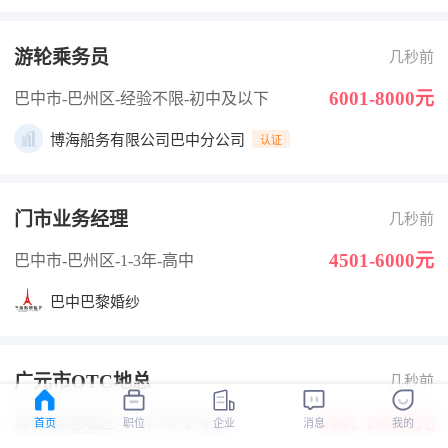
游轮乘务员
几秒前
6001-8000元
巴中市-巴州区
-经验不限
-初中及以下
博海船务有限公司巴中分公司
认证
门市业务经理
几秒前
4501-6000元
巴中市-巴州区
-1-3年
-高中
巴中巴黎婚纱
广元市OTC地总
几秒前
8001-10000元
其他-其他地区
-1-3年
-中专/中技
首页
职位
企业
消息
我的