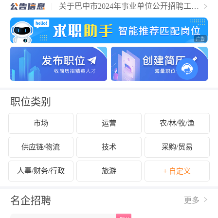
关于巴中市2024年事业单位公开招聘工作
人员的公告
职位类别
市场
运营
农/林/牧/渔
供应链/物流
技术
采购/贸易
人事/财务/行政
旅游
+ 自定义
名企招聘
更多